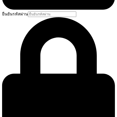
ยืนยันรหัสผ่าน