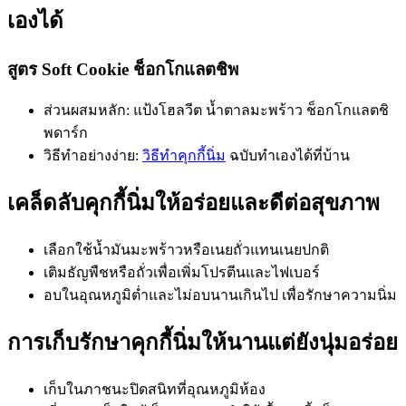
เองได้
สูตร Soft Cookie ช็อกโกแลตชิพ
ส่วนผสมหลัก: แป้งโฮลวีต น้ำตาลมะพร้าว ช็อกโกแลตชิ
พดาร์ก
วิธีทำอย่างง่าย:
วิธีทำคุกกี้นิ่ม
ฉบับทำเองได้ที่บ้าน
เคล็ดลับคุกกี้นิ่มให้อร่อยและดีต่อสุขภาพ
เลือกใช้น้ำมันมะพร้าวหรือเนยถั่วแทนเนยปกติ
เติมธัญพืชหรือถั่วเพื่อเพิ่มโปรตีนและไฟเบอร์
อบในอุณหภูมิต่ำและไม่อบนานเกินไป เพื่อรักษาความนิ่ม
การเก็บรักษาคุกกี้นิ่มให้นานแต่ยังนุ่มอร่อย
เก็บในภาชนะปิดสนิทที่อุณหภูมิห้อง