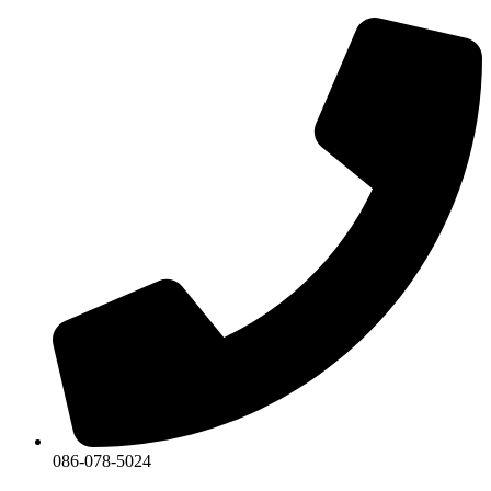
Skip
to
content
086-078-5024